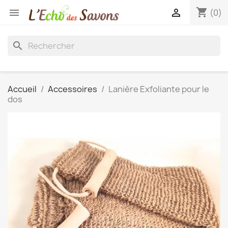
shopping_cart


(0)
search
Accueil
Accessoires
Lanière Exfoliante pour le
dos