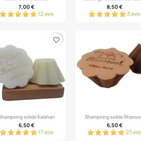
7,00 €
8,50 €
12 avis
3 avis
favorite_border
Aperçu rapide
Aperçu rapide


Shampoing solide Kalahari
Shampoing solide Rhasso
6,50 €
6,50 €
17 avis
27 avi