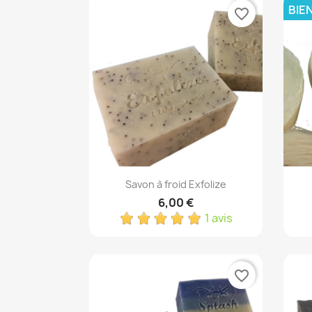
BIE
favorite_border
Aperçu rapide

Savon à froid Exfolize
6,00 €
1 avis
favorite_border