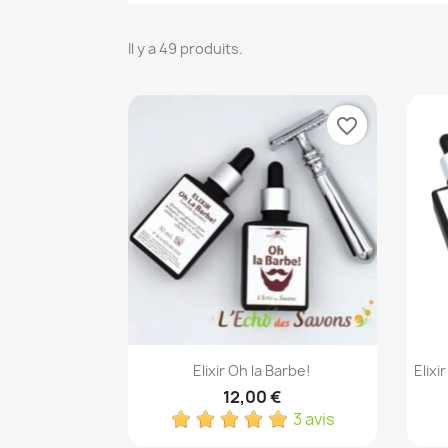
Il y a 49 produits.
favorite_border
Aperçu rapide

Elixir Oh la Barbe!
Elixi
12,00 €
3 avis