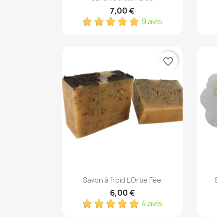
7,00 €
9 avis
favorite_border
Aperçu rapide

Savon à froid L'Ortie Fée
6,00 €
4 avis