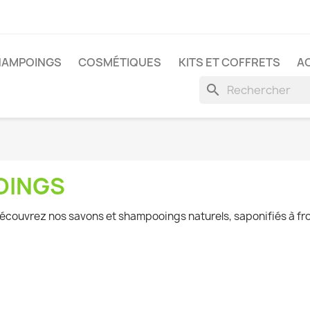
HAMPOINGS
COSMÉTIQUES
KITS ET COFFRETS
A
search
OINGS
écouvrez nos savons et shampooings naturels, saponifiés à froi