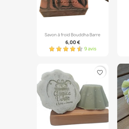
Aperçu rapide

Savon à froid Bouddha Barre
6,00 €
9 avis
favorite_border