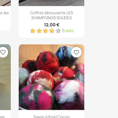
Aperçu rapide

r les
Coffret découverte LES
SHAMPOINGS SOLIDES
12,00 €
5 avis
favorite_border
favorite_border
Aperçu rapide

age
Savon à froid Cocon