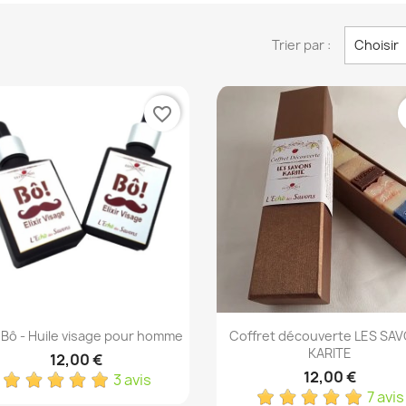
Trier par :
Choisir
favorite_border
Aperçu rapide
Aperçu rapide


r Bô - Huile visage pour homme
Coffret découverte LES SA
KARITE
12,00 €
12,00 €
3 avis
7 avis