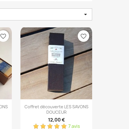

favorite_border
favorite_border
Aperçu rapide

VONS
Coffret découverte LES SAVONS
DOUCEUR
12,00 €
7 avis