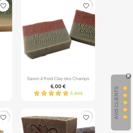
favorite_border
favorite_border
Aperçu rapide

Savon à froid Clay des Champs
6,00 €
AVIS CLIENTS
4 avis
favorite_border
favorite_border