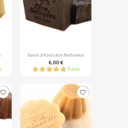
Aperçu rapide

s
Savon à froid Léon Nettoyeur
6,00 €
s
5 avis
favorite_border
favorite_border