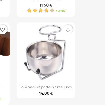
11,50 €
7 avis
favorite_border
favorite_border
Aperçu rapide

ul
Bol à raser et porte-blaireau inox
14,00 €
s