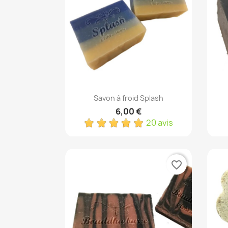
Aperçu rapide

Savon à froid Splash
6,00 €
20 avis
favorite_border