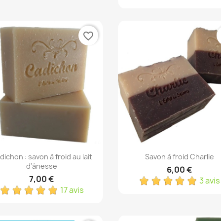
favorite_border
Aperçu rapide
Aperçu rapide


dichon : savon à froid au lait
Savon à froid Charlie
d'ânesse
6,00 €
7,00 €
3 avis
17 avis