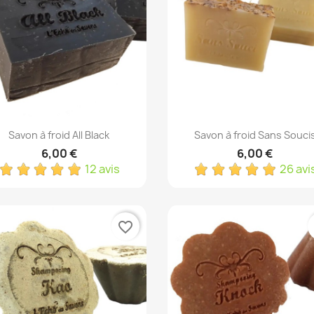
Aperçu rapide
Aperçu rapide


Savon à froid All Black
Savon à froid Sans Souci
6,00 €
6,00 €
12 avis
26 avi
favorite_border