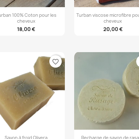
Aperçu rapide
Aperçu rapide


urban 100% Coton pour les
Turban viscose microfibre pou
cheveux
cheveux
18,00 €
20,00 €
favorite_border
Aperçu rapide
Aperçu rapide


Savon à froid Olivera
Recharge de savon de ras