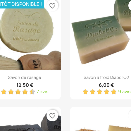
NTÔT DISPONIBLE !
favorite_border
Aperçu rapide
Aperçu rapide


Savon de rasage
Savon à froid Diabol'O2
12,50 €
6,00 €
7 avis
9 avis
favorite_border