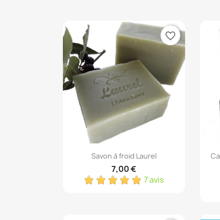
favorite_border
Aperçu rapide

Savon à froid Laurel
Ca
7,00 €
7 avis