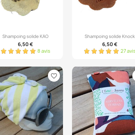
Aperçu rapide
Aperçu rapide


Shampoing solide KAO
Shampoing solide Knock
6,50 €
6,50 €
8 avis
27 avi
favorite_border