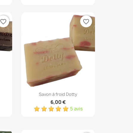
favorite_border
favorite_border
Aperçu rapide

Savon à froid Dotty
6,00 €
5 avis