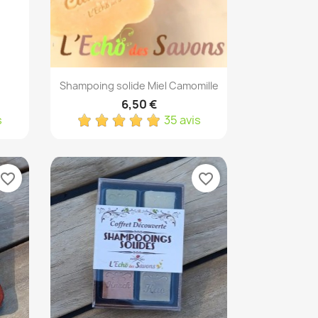
Aperçu rapide

Shampoing solide Miel Camomille
6,50 €
s
35 avis
favorite_border
favorite_border