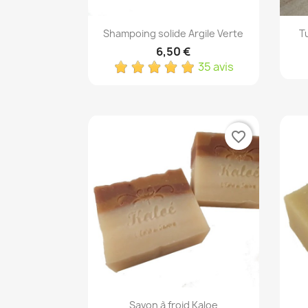
Aperçu rapide

Shampoing solide Argile Verte
T
6,50 €
35 avis
favorite_border
Aperçu rapide

Savon à froid Kaloe