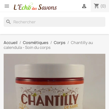
shopping_cart


(0)
search
Accueil
Cosmétiques
Corps
Chantilly au
calendula - Soin du corps