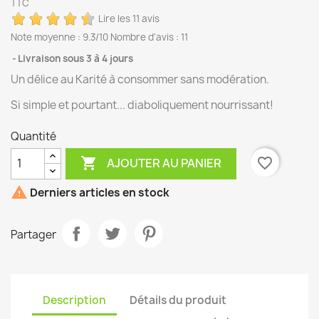
TTC
Lire les 11 avis
Note moyenne :
9.3
/10 Nombre d'avis :
11
Livraison sous 3 à 4 jours
Un délice au Karité à consommer sans modération.
Si simple et pourtant... diaboliquement nourrissant!
Quantité

favorite_border
AJOUTER AU PANIER

Derniers articles en stock
Partager
Description
Détails du produit