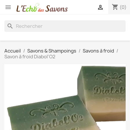
shopping_cart


(0)
search
Accueil
Savons & Shampoings
Savons à froid
Savon à froid Diabol'O2