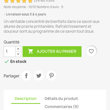
Lire les 9 avis
Note moyenne :
10
/10 Nombre d'avis :
9
Livraison sous 3 à 4 jours
Un véritable concentré de bienfaits dans ce savon aux
allures de prairie printanière. Rafraîchissement et
douceur sont au programme de ce savon tout doux.
Quantité

favorite_border
AJOUTER AU PANIER

En stock
Partager
Description
Détails du produit
Commentaires (9)