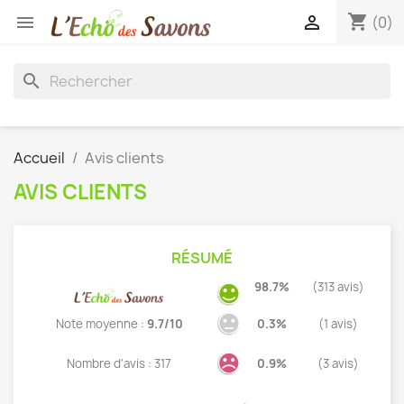
shopping_cart


(0)
search
Accueil
Avis clients
AVIS CLIENTS
RÉSUMÉ
98.7%
(313 avis)
Note moyenne :
9.7/10
0.3%
(1 avis)
Nombre d'avis : 317
0.9%
(3 avis)