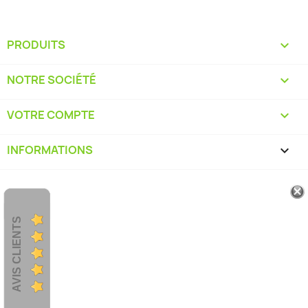
PRODUITS

NOTRE SOCIÉTÉ

VOTRE COMPTE

INFORMATIONS
keyboard_arrow_down
AVIS CLIENTS